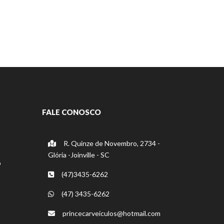
FALE CONOSCO
R. Quinze de Novembro, 2734 -
Glória -Joinville - SC
o
(47)3435-6262
(47) 3435-6262
princecarveiculos@hotmail.com